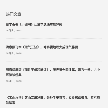
热门文章
蒙学奇书《小四书》让蒙学遗珠重放异彩
06月日, 2023
清康熙刊本《理气三诀》，叶泰辑地理大成理气秘要
06月日, 2026
明嘉靖原版《图注王叔和脉诀》，张世贤全图注解，附方一卷，古中
医脉诊经典
06月日, 2026
《茅山水法》茅山宗坛秘藏，朱砂手录符咒，专攻邪病缠身、家宅犯
煞诸事