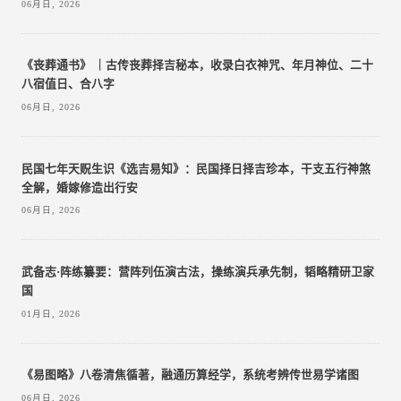
06月日, 2026
《丧葬通书》 ｜古传丧葬择吉秘本，收录白衣神咒、年月神位、二十
八宿值日、合八字
06月日, 2026
民国七年天贶生识《选吉易知》：民国择日择吉珍本，干支五行神煞
全解，婚嫁修造出行安
06月日, 2026
武备志·阵练纂要：营阵列伍演古法，操练演兵承先制，韬略精研卫家
国
01月日, 2026
《易图略》八卷清焦循著，融通历算经学，系统考辨传世易学诸图
06月日, 2026