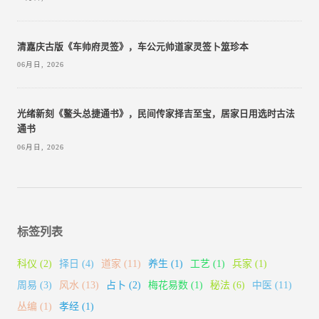
清嘉庆古版《车帅府灵签》，车公元帅道家灵签卜筮珍本
06月日, 2026
光绪新刻《鳌头总捷通书》，民间传家择吉至宝，居家日用选时古法
通书
06月日, 2026
标签列表
科仪
(2)
择日
(4)
道家
(11)
养生
(1)
工艺
(1)
兵家
(1)
周易
(3)
风水
(13)
占卜
(2)
梅花易数
(1)
秘法
(6)
中医
(11)
丛编
(1)
孝经
(1)